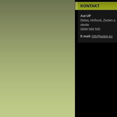
KONTAKT
Aut UP
Detva, Hriňová, Zvolen a
okolie
0949 568 505
E-mail:
info@aut
up.eu