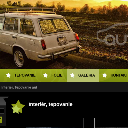
TEPOVANIE
FÓLIE
GALÉRIA
KONTAKT
Interiér, Tepovanie áut
Interiér, tepovanie