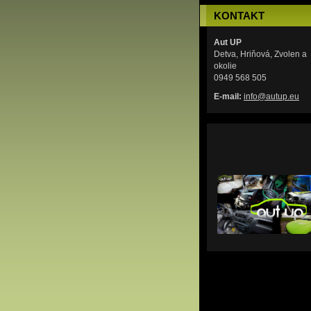
KONTAKT
Aut UP
Detva, Hriňová, Zvolen a
okolie
0949 568 505
E-mail:
info@aut
up.eu