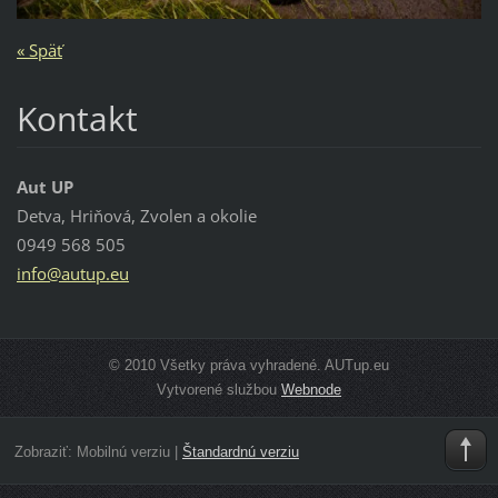
« Späť
Kontakt
Aut UP
Detva, Hriňová, Zvolen a okolie
0949 568 505
info@aut
up.eu
© 2010 Všetky práva vyhradené. AUTup.eu
Vytvorené službou
Webnode
Zobraziť:
Mobilnú verziu
|
Štandardnú verziu