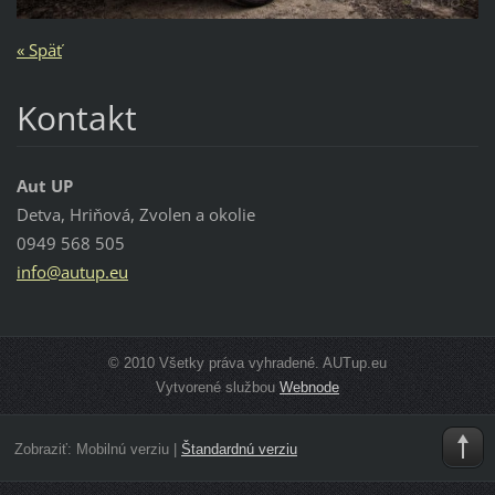
« Späť
Kontakt
Aut UP
Detva, Hriňová, Zvolen a okolie
0949 568 505
info@aut
up.eu
© 2010 Všetky práva vyhradené. AUTup.eu
Vytvorené službou
Webnode
Zobraziť:
Mobilnú verziu
|
Štandardnú verziu